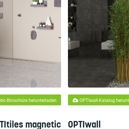
ic-Broschüre herunterladen
OPTIwall-Katalog herunt
TItiles magnetic
OPTIwall